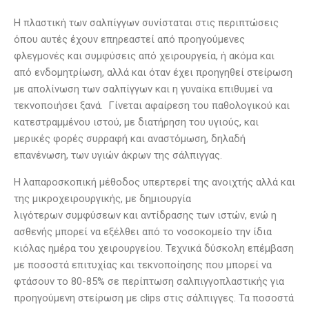
Η πλαστική των σαλπίγγων συνίσταται στις περιπτώσεις
όπου αυτές έχουν επηρεαστεί από προηγούμενες
φλεγμονές και
συμφύσεις
από χειρουργεία, ή ακόμα και
από
ενδομητρίωση
, αλλά και όταν έχει προηγηθεί στείρωση
με
απολίνωση των σαλπίγγων
και η γυναίκα επιθυμεί να
τεκνοποιήσει ξανά. Γίνεται αφαίρεση του παθολογικού και
κατεστραμμένου ιστού, με διατήρηση του υγιούς, και
μερικές φορές συρραφή και αναστόμωση, δηλαδή
επανένωση, των υγιών άκρων της σάλπιγγας.
Η λαπαροσκοπική μέθοδος υπερτερεί της ανοιχτής αλλά και
της μικροχειρουργικής, με δημιουργία
λιγότερων
συμφύσεων
και αντίδρασης των ιστών, ενώ η
ασθενής μπορεί να εξέλθει από το νοσοκομείο την ίδια
κιόλας ημέρα του χειρουργείου. Τεχνικά δύσκολη επέμβαση
με ποσοστά επιτυχίας και τεκνοποίησης που μπορεί να
φτάσουν το 80-85% σε περίπτωση σαλπιγγοπλαστικής για
προηγούμενη στείρωση με clips στις σάλπιγγες. Τα ποσοστά