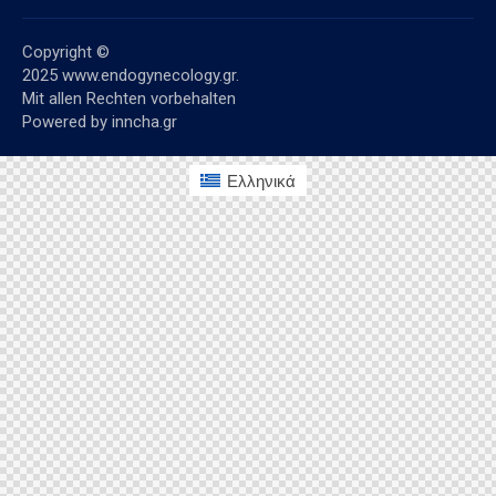
Copyright ©
2025
www.endogynecology.gr.
Mit allen Rechten vorbehalten
Powered by
inncha.gr
Ελληνικά