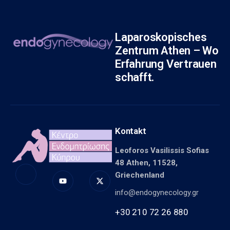
Laparoskopisches
Zentrum Athen – Wo
Erfahrung Vertrauen
schafft.
Kontakt
Leoforos Vasilissis Sofias
48 Athen, 11528,
Griechenland
info@endogynecology.gr
+30 210 72 26 880