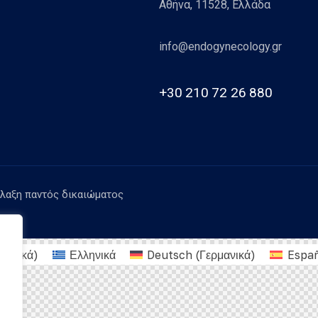
Αθήνα, 11528, Ελλάδα
info@endogynecology.gr
+30 210 72 26 880
λαξη παντός δικαιώματος
γγλικά
)
Ελληνικά
Deutsch
(
Γερμανικά
)
Espa